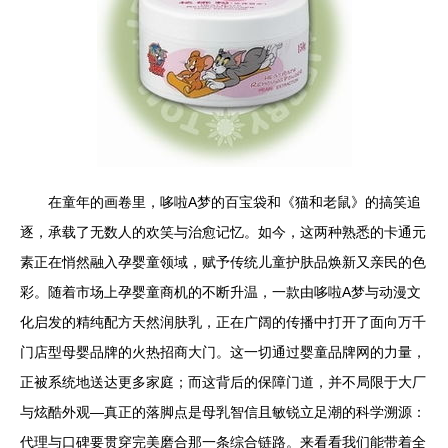
在童年的画卷里，哆啦A梦的百宝袋和《猫和老鼠》的搞笑追
逐，承载了无数人的欢笑与治愈记忆。如今，这两种熟悉的卡通元
素正在悄然融入孕婴童领域，赋予传统儿童护肤品焕新又亲民的色
彩。随着市场上孕婴童商机的不断升温，一款由哆啦A梦与动漫文
化启发的精纯配方天然润肤乳，正在广阔的传播中打开了面向万千
门店型母婴品牌的火热招商大门。这一切通过婴童品牌网的力量，
正被系统地送达更多家庭；而这背后的保障门道，并不局限于大厂
与炫酷外观—真正的落脚点是母乳智信且敏锐立足潮的科学溯源：
代理与口碑要贯穿完美磨合那一条综合链路。来看看我们能带着全