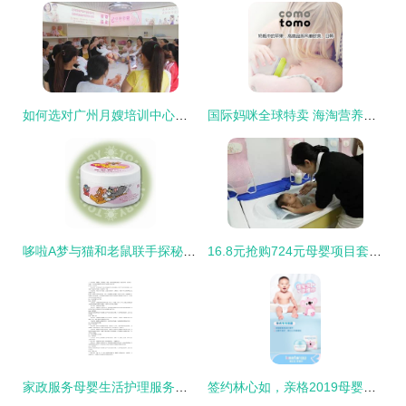
如何选对广州月嫂培训中心？母婴生活护理的选择之道
国际妈咪全球特卖 海淘营养季，尽享纯净与超值
哆啦A梦与猫和老鼠联手探秘 孕婴童商机背后的儿童护肤品火热招商新时代
16.8元抢购724元母婴项目套餐！从化这家生活馆放大招了
家政服务母婴生活护理服务质量规范
签约林心如，亲格2019母婴新品震撼上市 为爱启程，火力全开