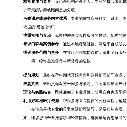
核实资质与背景
：无论是机构还是个人，专业的核心体现是
护背景的讲师或顾问是加分项。
考察课程或服务内容体系
：专业的辅导应有科学、系统、更
依据的“经验之谈”。
注重实操与互动
：母婴护理是实践性极强的技能。优秀的辅
寻求口碑与案例参考
：通过本地母婴社群、网络平台或朋友
明确服务范围与责任
：在签订合同或协议前，清晰了解服务
四、给许昌准父母与新父母的建议
提前规划
：最好在孕中期就开始考察和选择护理辅导资源，
夫妻共学
：鼓励父母双方一同参与学习，共同掌握护理技能
理论与实践结合
：即使雇佣了专业月嫂，父母自身也应掌握
利用好本地医疗资源
：积极参与医院提供的公益课程，这是
在许昌寻找专业的母婴生活护理辅导，需要您从资质、
旅。建议您结合自身需求和经济情况，选择最适合您家庭的