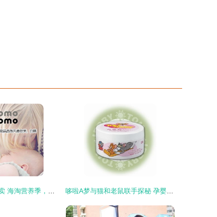
国际妈咪全球特卖 海淘营养季，尽享纯净与超值
哆啦A梦与猫和老鼠联手探秘 孕婴童商机背后的儿童护肤品火热招商新时代