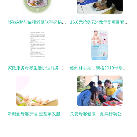
哆啦A梦与猫和老鼠联手探秘 孕婴童商机背后的儿童护肤品火热招商新时代
16.8元抢购724元母婴项目套餐！从化这家生活馆放大招了
家政服务母婴生活护理服务质量规范
签约林心如，亲格2019母婴新品震撼上市 为爱启程，火力全开
新概念母婴护理 重塑家政服务，打造专业月嫂与陪护新标杆
关爱母婴健康，潮妈行动公益之旅火热启程