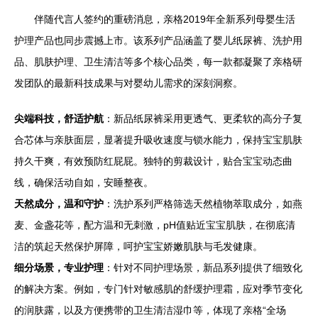
伴随代言人签约的重磅消息，亲格2019年全新系列母婴生活
护理产品也同步震撼上市。该系列产品涵盖了婴儿纸尿裤、洗护用
品、肌肤护理、卫生清洁等多个核心品类，每一款都凝聚了亲格研
发团队的最新科技成果与对婴幼儿需求的深刻洞察。
尖端科技，舒适护航
：新品纸尿裤采用更透气、更柔软的高分子复
合芯体与亲肤面层，显著提升吸收速度与锁水能力，保持宝宝肌肤
持久干爽，有效预防红屁屁。独特的剪裁设计，贴合宝宝动态曲
线，确保活动自如，安睡整夜。
天然成分，温和守护
：洗护系列严格筛选天然植物萃取成分，如燕
麦、金盏花等，配方温和无刺激，pH值贴近宝宝肌肤，在彻底清
洁的筑起天然保护屏障，呵护宝宝娇嫩肌肤与毛发健康。
细分场景，专业护理
：针对不同护理场景，新品系列提供了细致化
的解决方案。例如，专门针对敏感肌的舒缓护理霜，应对季节变化
的润肤露，以及方便携带的卫生清洁湿巾等，体现了亲格“全场